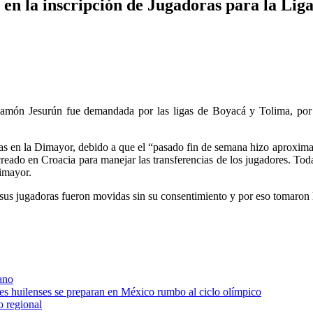
en la inscripción de Jugadoras para la Li
amón Jesurún fue demandada por las ligas de Boyacá y Tolima, por p
 en la Dimayor, debido a que el “pasado fin de semana hizo aproximada
reado en Croacia para manejar las transferencias de los jugadores. Toda
imayor.
e sus jugadoras fueron movidas sin su consentimiento y por eso tomaron
ano
res huilenses se preparan en México rumbo al ciclo olímpico
o regional