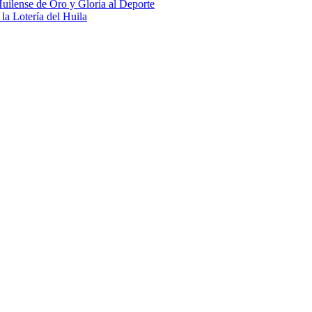
uilense de Oro y Gloria al Deporte
 la Lotería del Huila