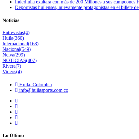
Inderhuila exaltará con más de 200 Millones a sus campeones H
Deportistas huilenses, nuevamente protagonistas en el billete de
Noticias
Entrevistas
(4)
Huila
(360)
Internacional
(168)
Nacional
(549)
Neiva
(299)
NOTICIAS
(407)
Rivera
(7)
Videos
(4)
Huila, Colombia
info@huilasports.com.co
Lo Último