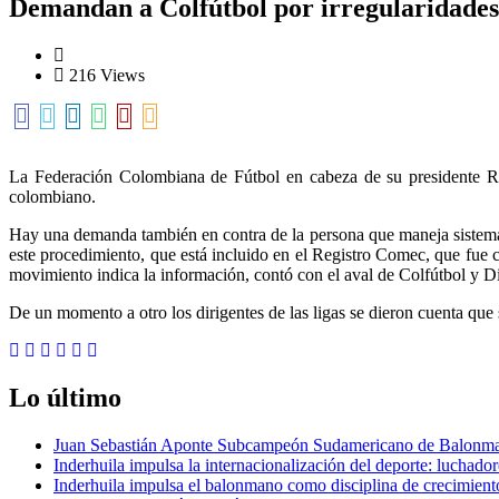
Demandan a Colfútbol por irregularidades 
216 Views
La Federación Colombiana de Fútbol en cabeza de su presidente R
colombiano.
Hay una demanda también en contra de la persona que maneja sistemas
este procedimiento, que está incluido en el Registro Comec, que fue c
movimiento indica la información, contó con el aval de Colfútbol y D
De un momento a otro los dirigentes de las ligas se dieron cuenta qu
Lo último
Juan Sebastián Aponte Subcampeón Sudamericano de Balonm
Inderhuila impulsa la internacionalización del deporte: luchado
Inderhuila impulsa el balonmano como disciplina de crecimient