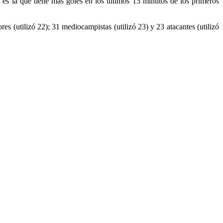
 es la que tiene más goles en los últimos 15 minutos de los primeros
s (utilizó 22); 31 mediocampistas (utilizó 23) y 23 atacantes (utilizó