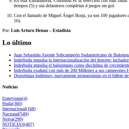
En esta Eliminatoria, Colombia es la selección con más faltas
tiempos (5) y sus delanteros completan 4 juegos sin gol.
Con el llamado de Miguel Ángel Borja, ya son 100 jugadores cita
16).
Por:
Luis Arturo Henao – Estadista
Lo último
Juan Sebastián Aponte Subcampeón Sudamericano de Balonm
Inderhuila impulsa la internacionalización del deporte: luchado
Inderhuila impulsa el balonmano como disciplina de crecimient
Inderhuila exaltará con más de 200 Millones a sus campeones H
Deportistas huilenses, nuevamente protagonistas en el billete de
Noticias
Entrevistas
(4)
Huila
(360)
Internacional
(168)
Nacional
(549)
Neiva
(299)
NOTICIAS
(407)