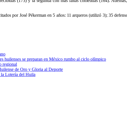
 recibidas (173) y la segunda con más faltas cometidas (164). Además,
dos por José Pékerman en 5 años: 11 arqueros (utilizó 3); 35 defensore
ano
res huilenses se preparan en México rumbo al ciclo olímpico
o regional
uilense de Oro y Gloria al Deporte
 la Lotería del Huila