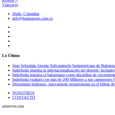
Rivera
(7)
Videos
(4)
Huila, Colombia
info@huilasports.com.co
Lo Último
Juan Sebastián Aponte Subcampeón Sudamericano de Balonm
Inderhuila impulsa la internacionalización del deporte: luchado
Inderhuila impulsa el balonmano como disciplina de crecimient
Inderhuila exaltará con más de 200 Millones a sus campeones H
Deportistas huilenses, nuevamente protagonistas en el billete de
NOSOTROS
CONTACTO
asiserver.com