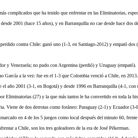
más complicados que ha tenido que enfrentar en las Eliminatorias, espec
nas desde 2001 (hace 15 años), y en Barranquilla no cae desde hace dos 
rdido contra Chile: ganó uno (1-3, en Santiago-2012) y empató dos (3
ador y Venezuela; no pudo con Argentina (perdió) y Uruguay (empató).
 García a la vez: fue en el 1-3 que Colombia venció a Chile, en 2013.
 el año 2001 (3-1, en Bogotá) y desde 1996 en Barranquilla (4-1, con un
r Eliminatorias (27) y la que más tantos le ha convertido en toda la his
oria. Viene de dos derrotas como foráneo: Paraguay (2-1) y Ecuador (3-0
 marcado en 4 de los 5 juegos como local después del minuto 60, frent
frentar a Chile, son los tres goleadores de la era de José Pékerman.