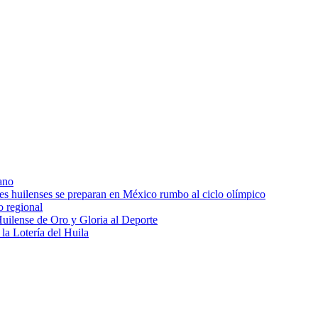
ano
res huilenses se preparan en México rumbo al ciclo olímpico
o regional
uilense de Oro y Gloria al Deporte
 la Lotería del Huila