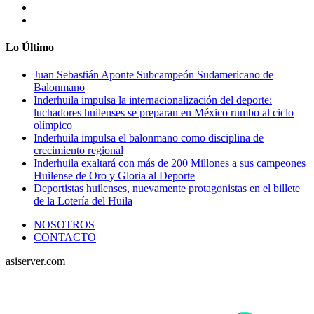
Lo Último
Juan Sebastián Aponte Subcampeón Sudamericano de
Balonmano
Inderhuila impulsa la internacionalización del deporte:
luchadores huilenses se preparan en México rumbo al ciclo
olímpico
Inderhuila impulsa el balonmano como disciplina de
crecimiento regional
Inderhuila exaltará con más de 200 Millones a sus campeones
Huilense de Oro y Gloria al Deporte
Deportistas huilenses, nuevamente protagonistas en el billete
de la Lotería del Huila
NOSOTROS
CONTACTO
asiserver.com