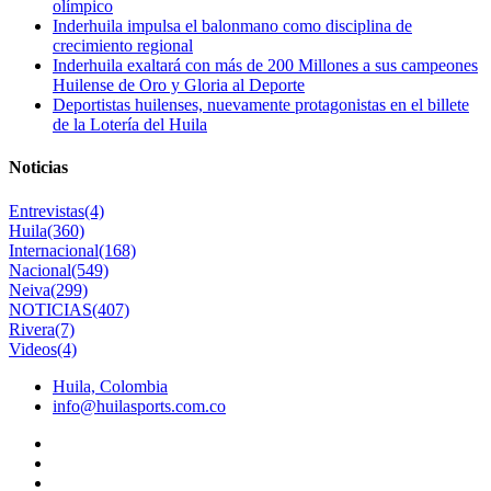
olímpico
Inderhuila impulsa el balonmano como disciplina de
crecimiento regional
Inderhuila exaltará con más de 200 Millones a sus campeones
Huilense de Oro y Gloria al Deporte
Deportistas huilenses, nuevamente protagonistas en el billete
de la Lotería del Huila
Noticias
Entrevistas
(4)
Huila
(360)
Internacional
(168)
Nacional
(549)
Neiva
(299)
NOTICIAS
(407)
Rivera
(7)
Videos
(4)
Huila, Colombia
info@huilasports.com.co