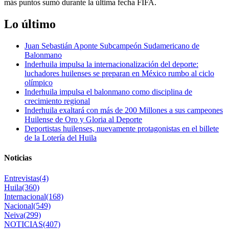
más puntos sumó durante la última fecha FIFA.
Lo último
Juan Sebastián Aponte Subcampeón Sudamericano de
Balonmano
Inderhuila impulsa la internacionalización del deporte:
luchadores huilenses se preparan en México rumbo al ciclo
olímpico
Inderhuila impulsa el balonmano como disciplina de
crecimiento regional
Inderhuila exaltará con más de 200 Millones a sus campeones
Huilense de Oro y Gloria al Deporte
Deportistas huilenses, nuevamente protagonistas en el billete
de la Lotería del Huila
Noticias
Entrevistas
(4)
Huila
(360)
Internacional
(168)
Nacional
(549)
Neiva
(299)
NOTICIAS
(407)