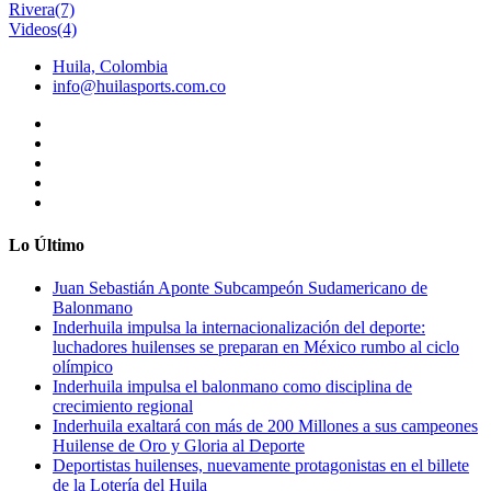
Rivera
(7)
Videos
(4)
Huila, Colombia
info@huilasports.com.co
Lo Último
Juan Sebastián Aponte Subcampeón Sudamericano de
Balonmano
Inderhuila impulsa la internacionalización del deporte:
luchadores huilenses se preparan en México rumbo al ciclo
olímpico
Inderhuila impulsa el balonmano como disciplina de
crecimiento regional
Inderhuila exaltará con más de 200 Millones a sus campeones
Huilense de Oro y Gloria al Deporte
Deportistas huilenses, nuevamente protagonistas en el billete
de la Lotería del Huila