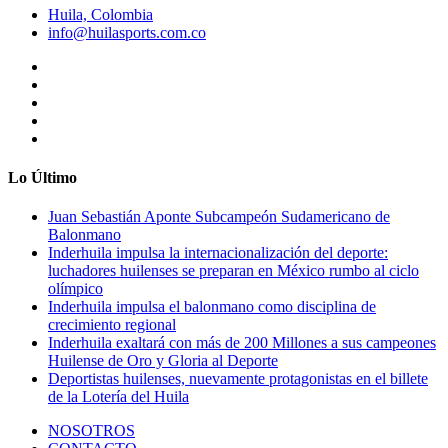
Huila, Colombia
info@huilasports.com.co
Lo Último
Juan Sebastián Aponte Subcampeón Sudamericano de
Balonmano
Inderhuila impulsa la internacionalización del deporte:
luchadores huilenses se preparan en México rumbo al ciclo
olímpico
Inderhuila impulsa el balonmano como disciplina de
crecimiento regional
Inderhuila exaltará con más de 200 Millones a sus campeones
Huilense de Oro y Gloria al Deporte
Deportistas huilenses, nuevamente protagonistas en el billete
de la Lotería del Huila
NOSOTROS