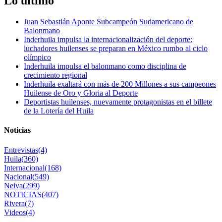
Lo último
Juan Sebastián Aponte Subcampeón Sudamericano de
Balonmano
Inderhuila impulsa la internacionalización del deporte:
luchadores huilenses se preparan en México rumbo al ciclo
olímpico
Inderhuila impulsa el balonmano como disciplina de
crecimiento regional
Inderhuila exaltará con más de 200 Millones a sus campeones
Huilense de Oro y Gloria al Deporte
Deportistas huilenses, nuevamente protagonistas en el billete
de la Lotería del Huila
Noticias
Entrevistas
(4)
Huila
(360)
Internacional
(168)
Nacional
(549)
Neiva
(299)
NOTICIAS
(407)
Rivera
(7)
Videos
(4)