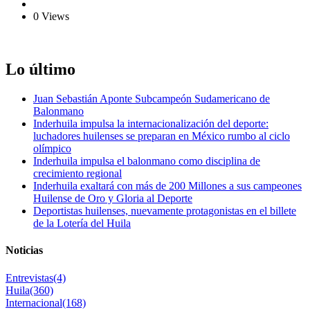
0 Views
Lo último
Juan Sebastián Aponte Subcampeón Sudamericano de
Balonmano
Inderhuila impulsa la internacionalización del deporte:
luchadores huilenses se preparan en México rumbo al ciclo
olímpico
Inderhuila impulsa el balonmano como disciplina de
crecimiento regional
Inderhuila exaltará con más de 200 Millones a sus campeones
Huilense de Oro y Gloria al Deporte
Deportistas huilenses, nuevamente protagonistas en el billete
de la Lotería del Huila
Noticias
Entrevistas
(4)
Huila
(360)
Internacional
(168)