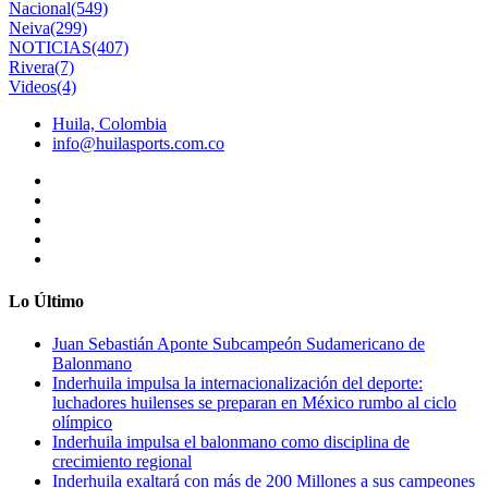
Nacional
(549)
Neiva
(299)
NOTICIAS
(407)
Rivera
(7)
Videos
(4)
Huila, Colombia
info@huilasports.com.co
Lo Último
Juan Sebastián Aponte Subcampeón Sudamericano de
Balonmano
Inderhuila impulsa la internacionalización del deporte:
luchadores huilenses se preparan en México rumbo al ciclo
olímpico
Inderhuila impulsa el balonmano como disciplina de
crecimiento regional
Inderhuila exaltará con más de 200 Millones a sus campeones