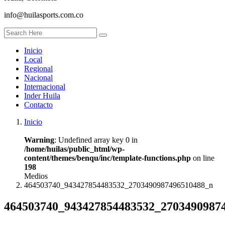
info@huilasports.com.co
Inicio
Local
Regional
Nacional
Internacional
Inder Huila
Contacto
Inicio
Warning
: Undefined array key 0 in
/home/huilas/public_html/wp-
content/themes/benqu/inc/template-functions.php
on line
198
Medios
464503740_943427854483532_2703490987496510488_n
464503740_943427854483532_2703490987