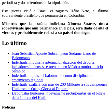
periodista y dos miembros de la tripulación.
Este jueves viajó a Brasil el zaguero Hélio Neto, el último
sobreviviente brasileño que permanecía en Colombia.
Mientras que la azafata boliviana Ximena Suárez, única
sobreviviente que aún permanece en el país, será dada de alta el
viernes y probablemente volará a su país el domingo.
Lo último
Juan Sebastián Aponte Subcampeón Sudamericano de
Balonmano
Inderhuila impulsa la internacionalización del deporte:
luchadores huilenses se preparan en México rumbo al ciclo
olímpico
Inderhuila impulsa el balonmano como disciplina de
crecimiento regional
Inderhuila exaltará con más de 200 Millones a sus campeones
Huilense de Oro y Gloria al Deporte
Deportistas huilenses, nuevamente protagonistas en el billete
de la Lotería del Huila
Noticias