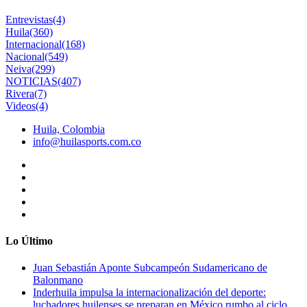
Entrevistas
(4)
Huila
(360)
Internacional
(168)
Nacional
(549)
Neiva
(299)
NOTICIAS
(407)
Rivera
(7)
Videos
(4)
Huila, Colombia
info@huilasports.com.co
Lo Último
Juan Sebastián Aponte Subcampeón Sudamericano de
Balonmano
Inderhuila impulsa la internacionalización del deporte:
luchadores huilenses se preparan en México rumbo al ciclo