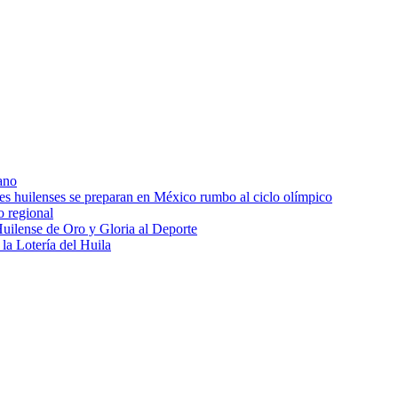
ano
res huilenses se preparan en México rumbo al ciclo olímpico
o regional
uilense de Oro y Gloria al Deporte
 la Lotería del Huila