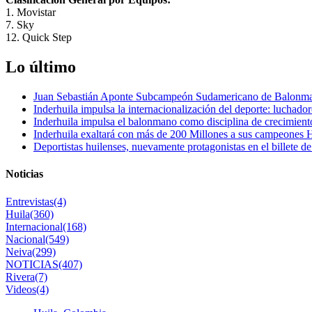
1. Movistar
7. Sky
12. Quick Step
Lo último
Juan Sebastián Aponte Subcampeón Sudamericano de Balonm
Inderhuila impulsa la internacionalización del deporte: luchado
Inderhuila impulsa el balonmano como disciplina de crecimient
Inderhuila exaltará con más de 200 Millones a sus campeones H
Deportistas huilenses, nuevamente protagonistas en el billete de
Noticias
Entrevistas
(4)
Huila
(360)
Internacional
(168)
Nacional
(549)
Neiva
(299)
NOTICIAS
(407)
Rivera
(7)
Videos
(4)