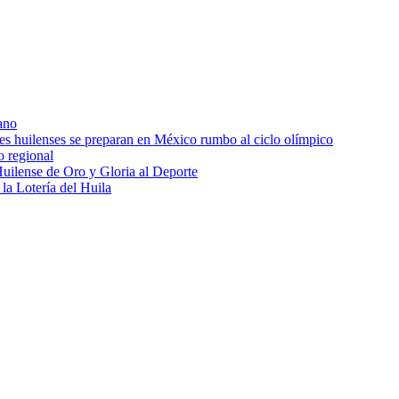
ano
res huilenses se preparan en México rumbo al ciclo olímpico
o regional
uilense de Oro y Gloria al Deporte
 la Lotería del Huila