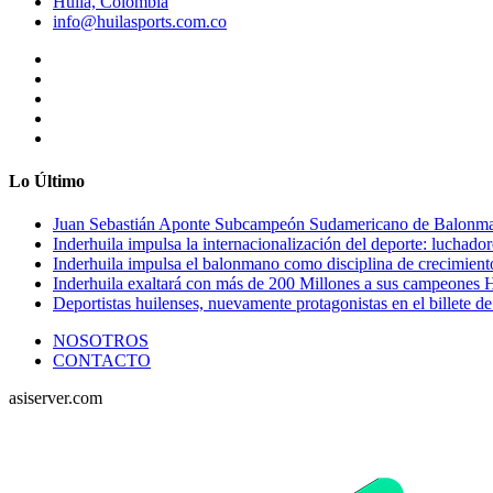
Huila, Colombia
info@huilasports.com.co
Lo Último
Juan Sebastián Aponte Subcampeón Sudamericano de Balonm
Inderhuila impulsa la internacionalización del deporte: luchado
Inderhuila impulsa el balonmano como disciplina de crecimient
Inderhuila exaltará con más de 200 Millones a sus campeones H
Deportistas huilenses, nuevamente protagonistas en el billete de
NOSOTROS
CONTACTO
asiserver.com