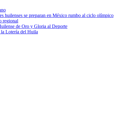
ano
res huilenses se preparan en México rumbo al ciclo olímpico
o regional
uilense de Oro y Gloria al Deporte
 la Lotería del Huila