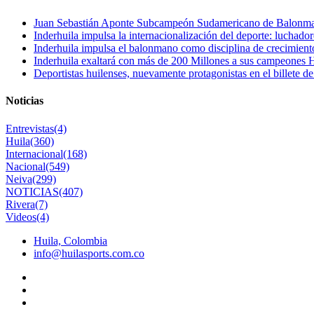
Juan Sebastián Aponte Subcampeón Sudamericano de Balonm
Inderhuila impulsa la internacionalización del deporte: luchado
Inderhuila impulsa el balonmano como disciplina de crecimient
Inderhuila exaltará con más de 200 Millones a sus campeones H
Deportistas huilenses, nuevamente protagonistas en el billete de
Noticias
Entrevistas
(4)
Huila
(360)
Internacional
(168)
Nacional
(549)
Neiva
(299)
NOTICIAS
(407)
Rivera
(7)
Videos
(4)
Huila, Colombia
info@huilasports.com.co