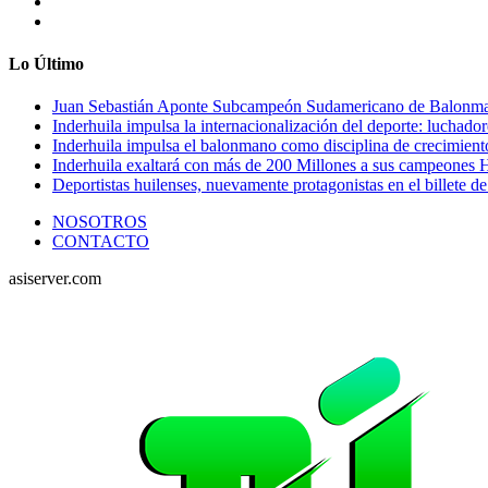
Lo Último
Juan Sebastián Aponte Subcampeón Sudamericano de Balonm
Inderhuila impulsa la internacionalización del deporte: luchado
Inderhuila impulsa el balonmano como disciplina de crecimient
Inderhuila exaltará con más de 200 Millones a sus campeones H
Deportistas huilenses, nuevamente protagonistas en el billete de
NOSOTROS
CONTACTO
asiserver.com