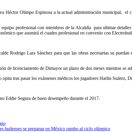
iva Héctor Olimpo Espinosa a la actual administración municipal, el c
el equipo profesional con miembros de la Alcaldía para ultimar detalle
económico que asumirá el cuadro profesional en convenio con Electrohuil
lcalde Rodrigo Lara Sánchez para que las obras necesarias su puedan e
sión de licenciamento de Dimayor un plazo de dos meses mientras se ade
dro opita tras pasar los exámenes médicos los jugadores Harlin Suárez
rano Eddie Segura de buen desempeño durante el 2017.
ano
res huilenses se preparan en México rumbo al ciclo olímpico