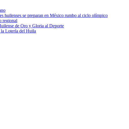
ano
res huilenses se preparan en México rumbo al ciclo olímpico
o regional
uilense de Oro y Gloria al Deporte
 la Lotería del Huila