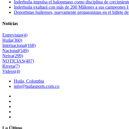
Inderhuila impulsa el balonmano como disciplina de crecimient
Inderhuila exaltará con más de 200 Millones a sus campeones H
Deportistas huilenses, nuevamente protagonistas en el billete de
Noticias
Entrevistas
(4)
Huila
(360)
Internacional
(168)
Nacional
(549)
Neiva
(299)
NOTICIAS
(407)
Rivera
(7)
Videos
(4)
Huila, Colombia
info@huilasports.com.co
Lo Último