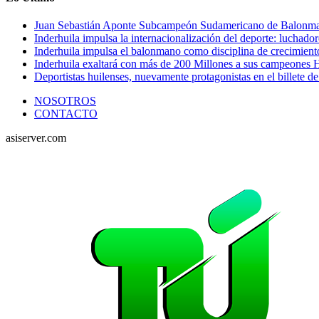
Juan Sebastián Aponte Subcampeón Sudamericano de Balonm
Inderhuila impulsa la internacionalización del deporte: luchado
Inderhuila impulsa el balonmano como disciplina de crecimient
Inderhuila exaltará con más de 200 Millones a sus campeones H
Deportistas huilenses, nuevamente protagonistas en el billete de
NOSOTROS
CONTACTO
asiserver.com