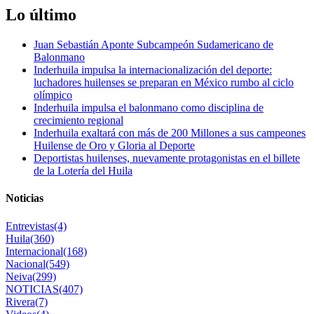
Lo último
Juan Sebastián Aponte Subcampeón Sudamericano de
Balonmano
Inderhuila impulsa la internacionalización del deporte:
luchadores huilenses se preparan en México rumbo al ciclo
olímpico
Inderhuila impulsa el balonmano como disciplina de
crecimiento regional
Inderhuila exaltará con más de 200 Millones a sus campeones
Huilense de Oro y Gloria al Deporte
Deportistas huilenses, nuevamente protagonistas en el billete
de la Lotería del Huila
Noticias
Entrevistas
(4)
Huila
(360)
Internacional
(168)
Nacional
(549)
Neiva
(299)
NOTICIAS
(407)
Rivera
(7)