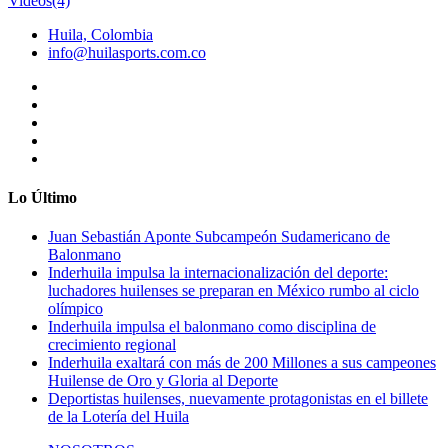
Videos
(4)
Huila, Colombia
info@huilasports.com.co
Lo Último
Juan Sebastián Aponte Subcampeón Sudamericano de
Balonmano
Inderhuila impulsa la internacionalización del deporte:
luchadores huilenses se preparan en México rumbo al ciclo
olímpico
Inderhuila impulsa el balonmano como disciplina de
crecimiento regional
Inderhuila exaltará con más de 200 Millones a sus campeones
Huilense de Oro y Gloria al Deporte
Deportistas huilenses, nuevamente protagonistas en el billete
de la Lotería del Huila