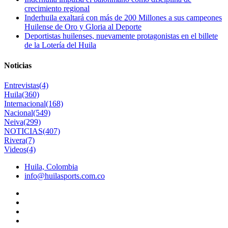
crecimiento regional
Inderhuila exaltará con más de 200 Millones a sus campeones
Huilense de Oro y Gloria al Deporte
Deportistas huilenses, nuevamente protagonistas en el billete
de la Lotería del Huila
Noticias
Entrevistas
(4)
Huila
(360)
Internacional
(168)
Nacional
(549)
Neiva
(299)
NOTICIAS
(407)
Rivera
(7)
Videos
(4)
Huila, Colombia
info@huilasports.com.co