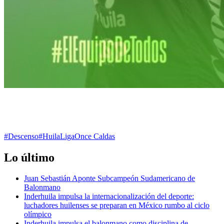
#Descenso
#Huila
Liga
Once Caldas
Lo último
Juan Sebastián Aponte Subcampeón Sudamericano de
Balonmano
Inderhuila impulsa la internacionalización del deporte:
luchadores huilenses se preparan en México rumbo al ciclo
olímpico
Inderhuila impulsa el balonmano como disciplina de