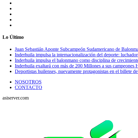
Lo Último
Juan Sebastián Aponte Subcampeón Sudamericano de Balonm
Inderhuila impulsa la internacionalización del deporte: luchado
Inderhuila impulsa el balonmano como disciplina de crecimient
Inderhuila exaltará con más de 200 Millones a sus campeones H
Deportistas huilenses, nuevamente protagonistas en el billete de
NOSOTROS
CONTACTO
asiserver.com