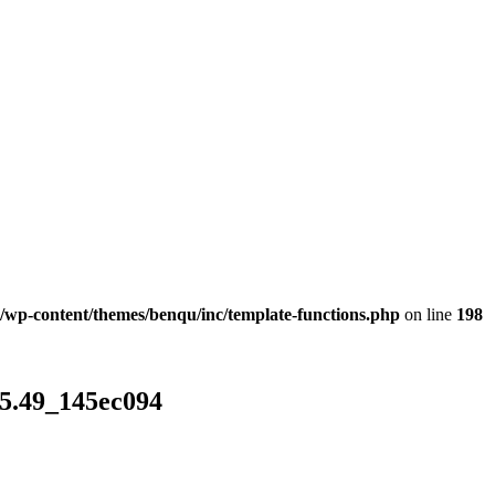
l/wp-content/themes/benqu/inc/template-functions.php
on line
198
45.49_145ec094