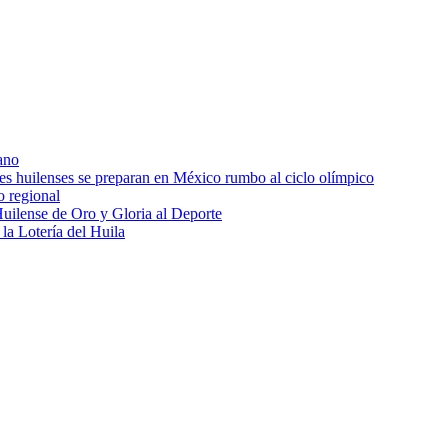
ano
res huilenses se preparan en México rumbo al ciclo olímpico
o regional
uilense de Oro y Gloria al Deporte
 la Lotería del Huila