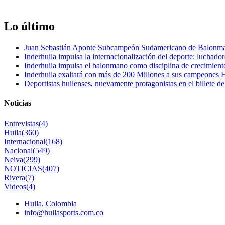
Lo último
Juan Sebastián Aponte Subcampeón Sudamericano de Balonm
Inderhuila impulsa la internacionalización del deporte: luchado
Inderhuila impulsa el balonmano como disciplina de crecimient
Inderhuila exaltará con más de 200 Millones a sus campeones H
Deportistas huilenses, nuevamente protagonistas en el billete de
Noticias
Entrevistas
(4)
Huila
(360)
Internacional
(168)
Nacional
(549)
Neiva
(299)
NOTICIAS
(407)
Rivera
(7)
Videos
(4)
Huila, Colombia
info@huilasports.com.co