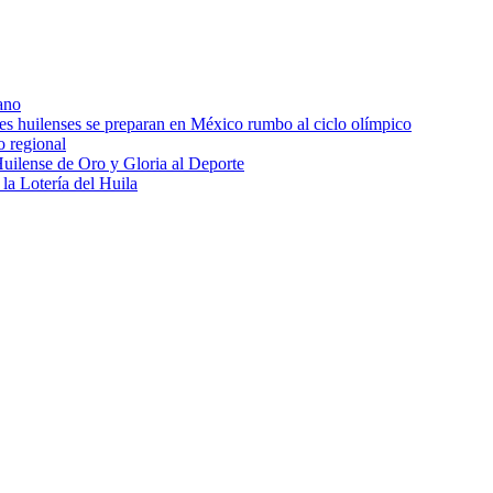
ano
res huilenses se preparan en México rumbo al ciclo olímpico
o regional
uilense de Oro y Gloria al Deporte
 la Lotería del Huila